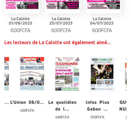
La Calotte
La Calotte
La Calotte
01/08/2023
25/07/2023
04/07/2023
600FCFA
600FCFA
600FCFA
Les lecteurs de La Calotte ont également aimé...
/0...
L'Union 06/0...
Le quotidien
Infos Plus
QUO
de l...
Gabon ...
NUME
400 FCFA
400 FCFA
350 FCFA
200