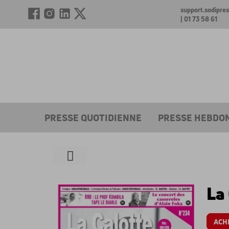
support.sodipr
| 01 73 58 61
PRESSE QUOTIDIENNE
PRESSE HEBDO
La
ACH