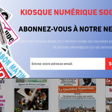
KIOSQUE NUMÉRIQUE SO
ABONNEZ-VOUS À NOTRE N
Saisissez votre adresse email pour recevoir toutes les nouvelles pa
et d’autres informations sur les remises
La Calotte 08/08/2023
La Calotte 01/08/2023
La Calo
600FCFA
600FCFA
6
S
...