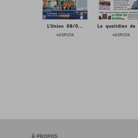
nion 08/0...
L'Union 08/0...
Le quotidien de l
400 FCFA
400 FCFA
400 FCFA
À PROPOS