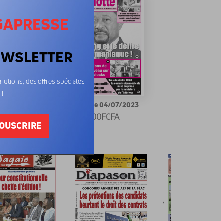
GAPRESSE
EWSLETTER
rutions, des offres spéciales
 !
tte 25/07/2023
La Calotte 04/07/2023
00FCFA
600FCFA
OUSCRIRE