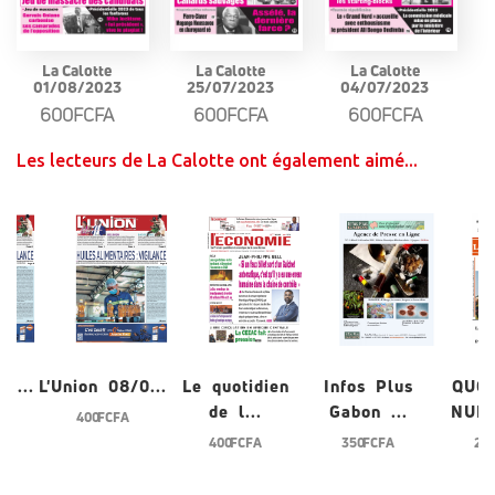
La Calotte
La Calotte
La Calotte
01/08/2023
25/07/2023
04/07/2023
600FCFA
600FCFA
600FCFA
Les lecteurs de La Calotte ont également aimé...
/0...
L'Union 08/0...
Le quotidien
Infos Plus
QUO
de l...
Gabon ...
NUME
400 FCFA
400 FCFA
350 FCFA
200