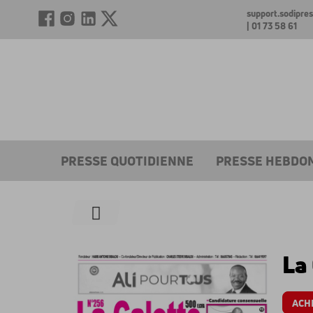
support.sodipr
| 01 73 58 61
PRESSE QUOTIDIENNE
PRESSE HEBDO
La
ACH