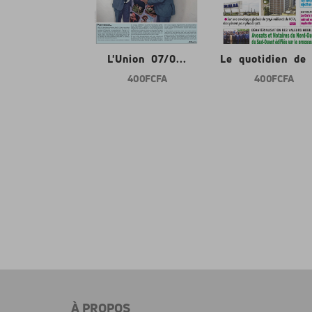
nion 07/0...
L'Union 07/0...
Le quotidien de l
400 FCFA
400 FCFA
400 FCFA
À PROPOS