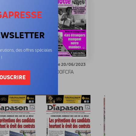
GAPRESSE
EWSLETTER
rutions, des offres spéciales
 !
tte 04/07/2023
La Calotte 20/06/2023
00FCFA
600FCFA
OUSCRIRE