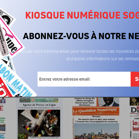
KIOSQUE NUMÉRIQUE SO
ABONNEZ-VOUS À NOTRE N
Saisissez votre adresse email pour recevoir toutes les nouvelles pa
et d’autres informations sur les remises
La Calotte 01/08/2023
La Calotte 25/07/2023
La Calo
600FCFA
600FCFA
6
S
...