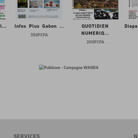
...
Infos Plus Gabon ...
QUOTIDIEN
Diap
NUMERIQ...
350 FCFA
200 FCFA
SERVICES
N