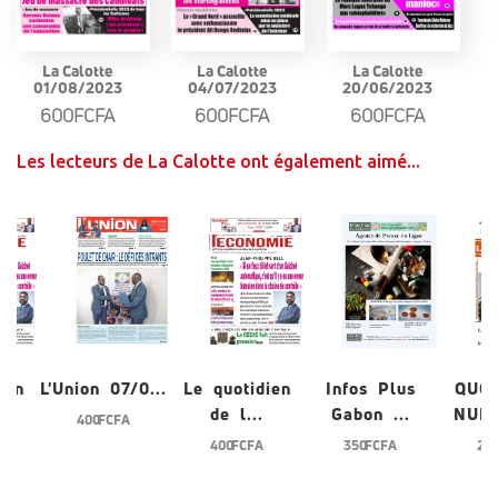
La Calotte
La Calotte
La Calotte
01/08/2023
04/07/2023
20/06/2023
600FCFA
600FCFA
600FCFA
Les lecteurs de La Calotte ont également aimé...
ien
L'Union 07/0...
Le quotidien
Infos Plus
QUO
de l...
Gabon ...
NUME
400 FCFA
400 FCFA
350 FCFA
200