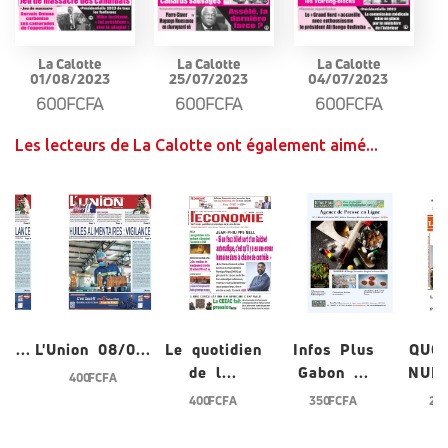
La Calotte
La Calotte
La Calotte
01/08/2023
25/07/2023
04/07/2023
600FCFA
600FCFA
600FCFA
Les lecteurs de La Calotte ont également aimé...
/0...
L'Union 08/0...
Le quotidien
Infos Plus
QUO
de l...
Gabon ...
NUME
400 FCFA
400 FCFA
350 FCFA
200