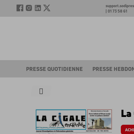
support.sodipr
| 01 73 58 61
PRESSE QUOTIDIENNE
PRESSE HEBDO
La
ACH