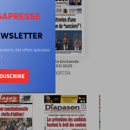
GAPRESSE
EWSLETTER
rutions, des offres spéciales
 !
gale Enchantée
La Cigale Enchantée
6/01/2025
06/03/2025
00FCFA
600FCFA
OUSCRIRE