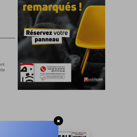
ent
tte