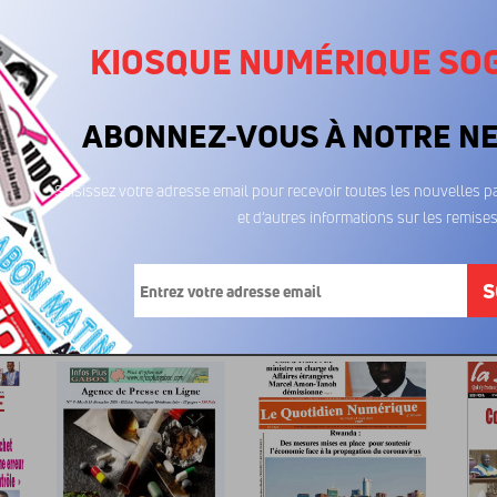
KIOSQUE NUMÉRIQUE SO
ABONNEZ-VOUS À NOTRE N
Saisissez votre adresse email pour recevoir toutes les nouvelles pa
et d’autres informations sur les remises
La Cigale Enchantée
La Cigale Enchantée
La Ci
13/02/2025
23/01/2025
1
600FCFA
600FCFA
6
S
ment aimé...