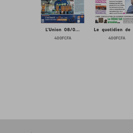
nion 08/0...
L'Union 08/0...
Le quotidien de l
400 FCFA
400 FCFA
400 FCFA