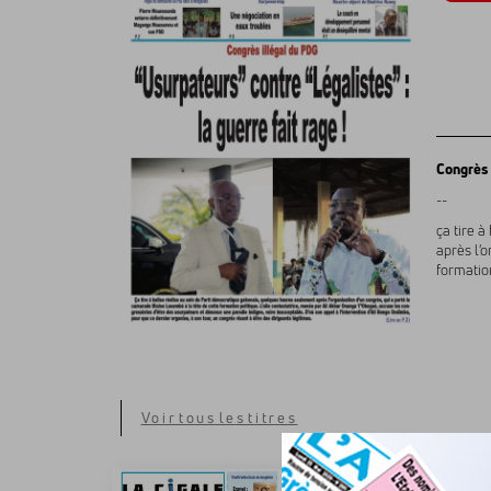
Congrès 
--
ça tire 
après l'
formation
Voir tous les titres