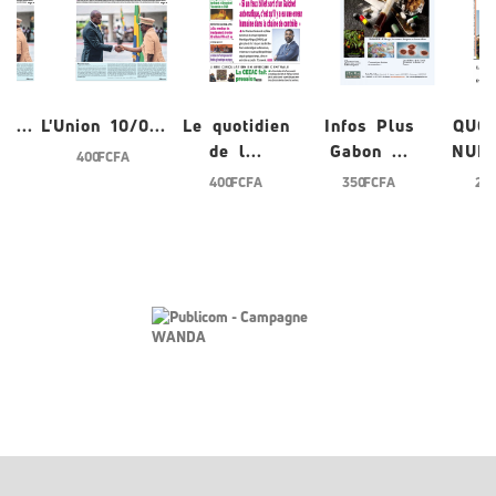
0...
L'Union 10/0...
Le quotidien
Infos Plus
QUO
de l...
Gabon ...
NUME
400 FCFA
400 FCFA
350 FCFA
200