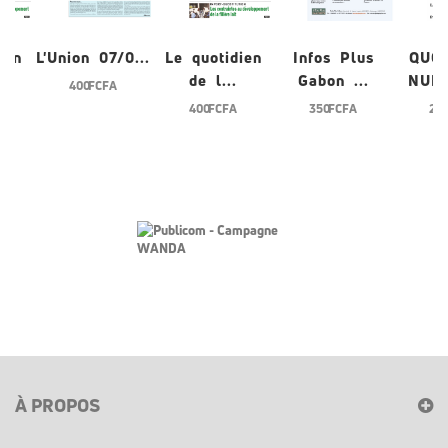
ien
L'Union 07/0...
Le quotidien
Infos Plus
QUO
de l...
Gabon ...
NUME
400 FCFA
400 FCFA
350 FCFA
200
À PROPOS