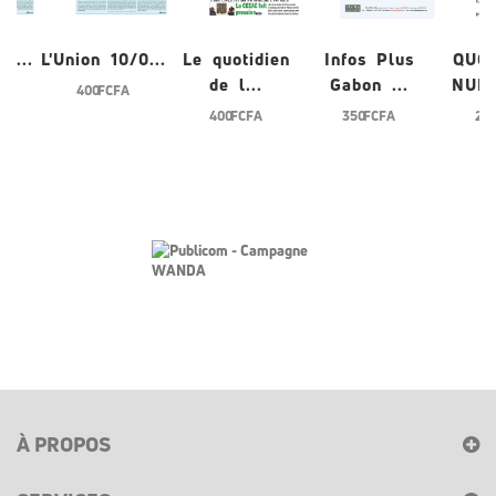
0...
L'Union 10/0...
Le quotidien
Infos Plus
QUO
de l...
Gabon ...
NUME
400 FCFA
400 FCFA
350 FCFA
200
À PROPOS