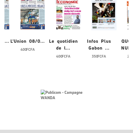
/0...
L'Union 08/0...
Le quotidien
Infos Plus
QUO
de l...
Gabon ...
NUME
400 FCFA
400 FCFA
350 FCFA
200