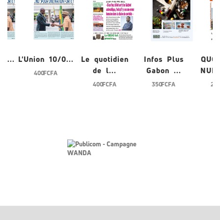
0...
L'Union 10/0...
Le quotidien
Infos Plus
QUO
de l...
Gabon ...
NUME
400 FCFA
400 FCFA
350 FCFA
200