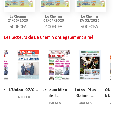
Le Chemin
Le Chemin
Le Chemin
21/05/2025
07/04/2025
17/02/2025
400FCFA
400FCFA
400FCFA
Les lecteurs de Le Chemin ont également aimé...
ien
L'Union 07/0...
Le quotidien
Infos Plus
QUO
de l...
Gabon ...
NUME
400 FCFA
400 FCFA
350 FCFA
200