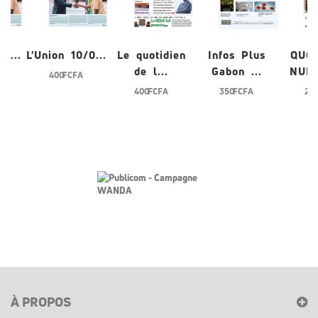
0...
L'Union 10/0...
Le quotidien
Infos Plus
QUO
de l...
Gabon ...
NUME
400 FCFA
400 FCFA
350 FCFA
200
À PROPOS