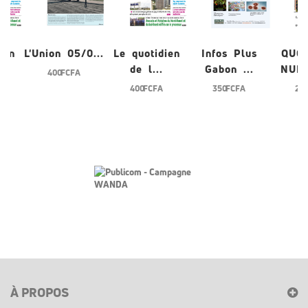
ien
L'Union 05/0...
Le quotidien
Infos Plus
QUOT
de l...
Gabon ...
NUME
400 FCFA
400 FCFA
350 FCFA
200
À PROPOS