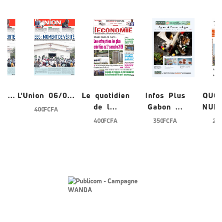
/0...
L'Union 06/0...
Le quotidien
Infos Plus
QUO
de l...
Gabon ...
NUME
400 FCFA
400 FCFA
350 FCFA
200