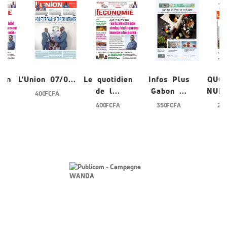
ien
L'Union 07/0...
Le quotidien
Infos Plus
QUO
de l...
Gabon ...
NUME
400 FCFA
400 FCFA
350 FCFA
200