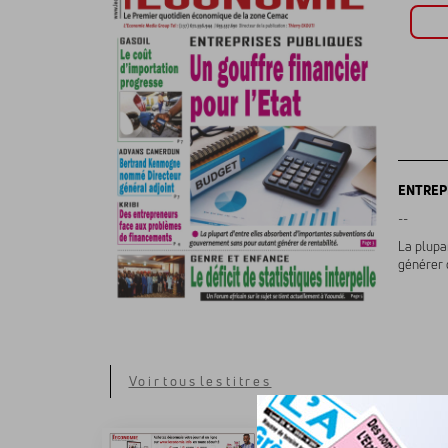
ENTREPRI
--
La plupa
générer d
Voir tous les titres