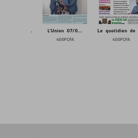
tidien de l...
L'Union 07/0...
Le quotidien de l
400 FCFA
400 FCFA
400 FCFA