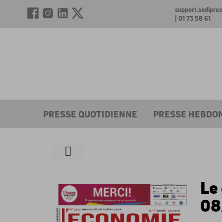
support.sodipr
| 01 73 58 61
PRESSE QUOTIDIENNE
PRESSE HEBDO
Le
08