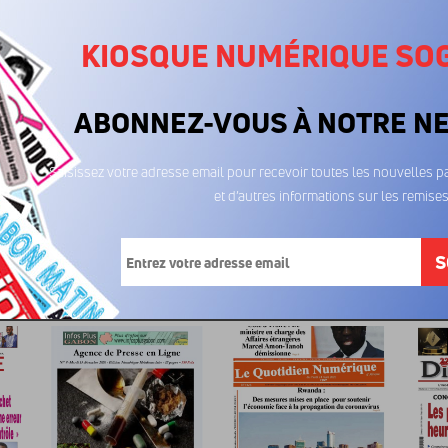
KIOSQUE NUMÉRIQUE SO
ABONNEZ-VOUS À NOTRE N
Saisissez votre adresse email pour recevoir toutes les nouvelles pa
et d’autres informations sur les remises
Le quotidien de
Le quotidien de
Le 
l'economie 05/08/2026
l'economie 04/08/2026
l'econo
400FCFA
400FCFA
4
S
t également aimé...