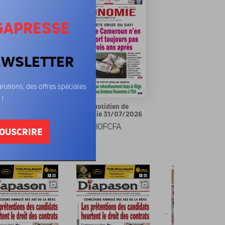
GAPRESSE
EWSLETTER
rutions, des offres spéciales
 !
quotidien de
Le quotidien de
mie 03/08/2026
l'economie 31/07/2026
00FCFA
400FCFA
OUSCRIRE