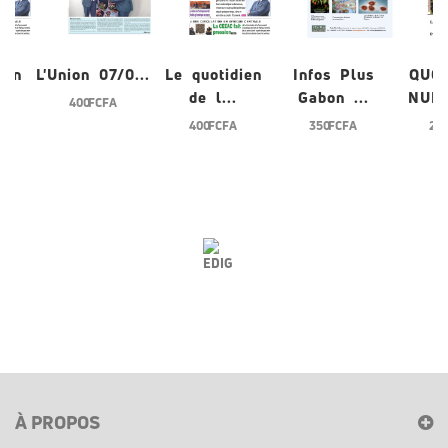
ien
L'Union 07/0...
Le quotidien
Infos Plus
QUO
de l...
Gabon ...
NUME
400 FCFA
400 FCFA
350 FCFA
200
À PROPOS