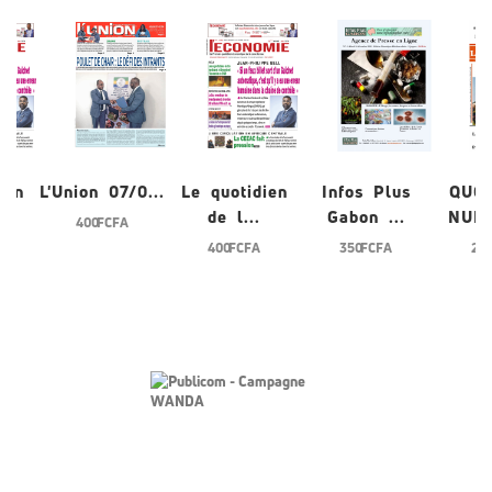
ien
L'Union 07/0...
Le quotidien
Infos Plus
QUO
de l...
Gabon ...
NUME
400 FCFA
400 FCFA
350 FCFA
200