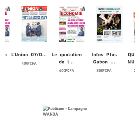
ien
L'Union 07/0...
Le quotidien
Infos Plus
QUO
de l...
Gabon ...
NUME
400 FCFA
400 FCFA
350 FCFA
200