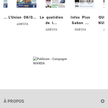
/0...
L'Union 08/0...
Le quotidien
Infos Plus
QUO
de l...
Gabon ...
NUME
400 FCFA
400 FCFA
350 FCFA
200
À PROPOS