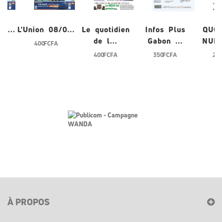
/0...
L'Union 08/0...
Le quotidien
Infos Plus
QUO
de l...
Gabon ...
NUME
400 FCFA
400 FCFA
350 FCFA
200
À PROPOS