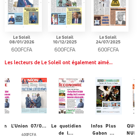
Le Soleil
Le Soleil
Le Soleil
08/01/2026
10/12/2025
24/07/2025
600FCFA
600FCFA
600FCFA
Les lecteurs de Le Soleil ont également aimé...
ien
L'Union 07/0...
Le quotidien
Infos Plus
QUO
de l...
Gabon ...
NUME
400 FCFA