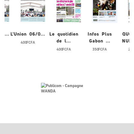
/0...
L'Union 06/0...
Le quotidien
Infos Plus
QUO
de l...
Gabon ...
NUME
400 FCFA
400 FCFA
350 FCFA
200