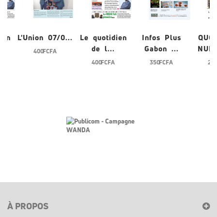
ien
L'Union 07/0...
Le quotidien
Infos Plus
QUO
de l...
Gabon ...
NUME
400 FCFA
400 FCFA
350 FCFA
200
À PROPOS