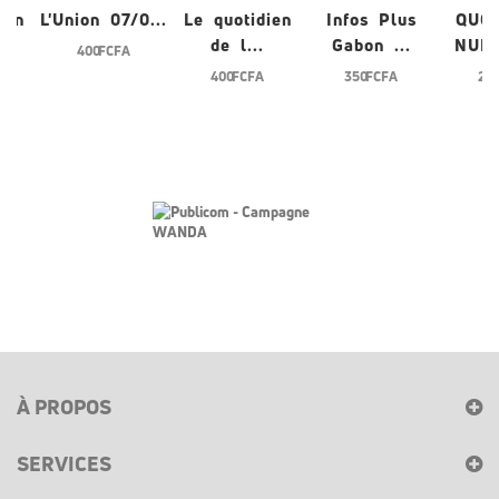
ien
L'Union 07/0...
Le quotidien
Infos Plus
QUO
de l...
Gabon ...
NUME
400 FCFA
400 FCFA
350 FCFA
200
À PROPOS
SERVICES