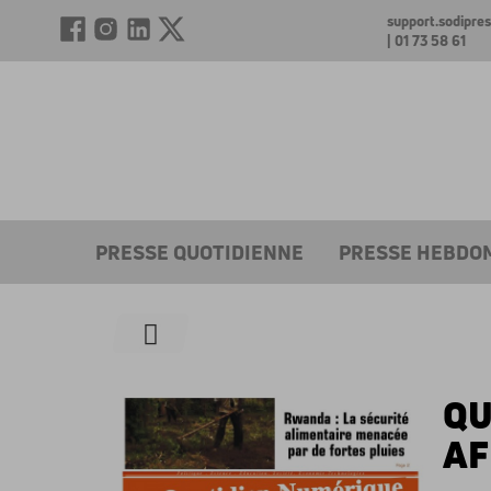
support.sodipr
| 01 73 58 61
PRESSE QUOTIDIENNE
PRESSE HEBDO
QU
AF