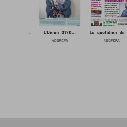
tidien de l...
L'Union 07/0...
Le quotidien de l
400 FCFA
400 FCFA
400 FCFA