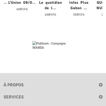
/0...
L'Union 08/0...
Le quotidien
Infos Plus
QUO
de l...
Gabon ...
NUME
400 FCFA
400 FCFA
350 FCFA
200
À PROPOS
SERVICES