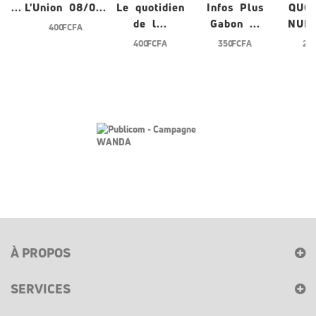
/0...
L'Union 08/0...
Le quotidien
Infos Plus
QUO
de l...
Gabon ...
NUME
400 FCFA
400 FCFA
350 FCFA
200
À PROPOS
SERVICES