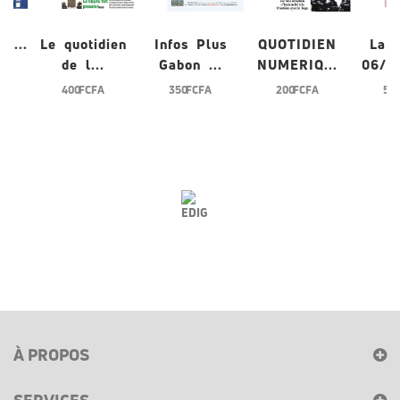
/0...
Le quotidien
Infos Plus
QUOTIDIEN
La 
de l...
Gabon ...
NUMERIQ...
06/0
400 FCFA
350 FCFA
200 FCFA
500
À PROPOS