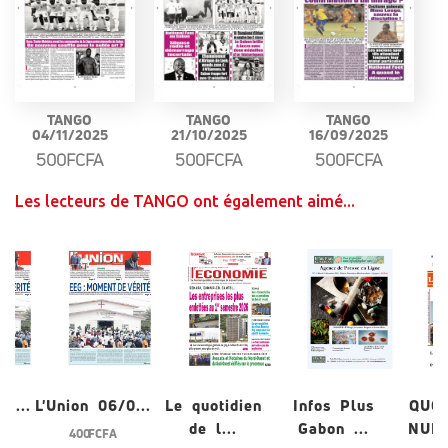
TANGO
TANGO
TANGO
04/11/2025
21/10/2025
16/09/2025
500FCFA
500FCFA
500FCFA
Les lecteurs de TANGO ont également aimé...
/0...
L'Union 06/0...
Le quotidien
Infos Plus
QUO
de l...
Gabon ...
NUME
400 FCFA