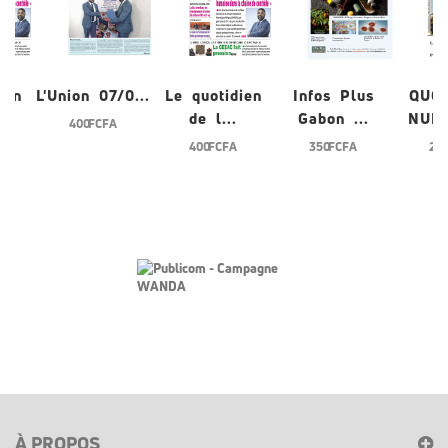
ien
L'Union 07/0...
Le quotidien
Infos Plus
QUO
de l...
Gabon ...
NUME
400 FCFA
400 FCFA
350 FCFA
200
À PROPOS