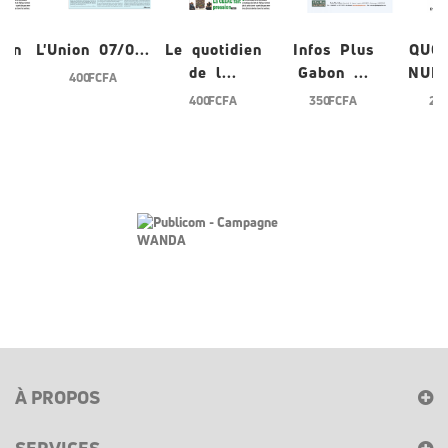
ien
L'Union 07/0...
Le quotidien
Infos Plus
QUO
de l...
Gabon ...
NUME
400 FCFA
400 FCFA
350 FCFA
200
À PROPOS