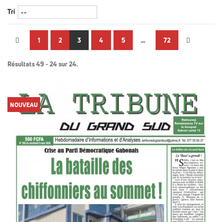
Tri
1
2
3
4
5
...
72
Résultats 49 - 24 sur 24.
NOUVEAU