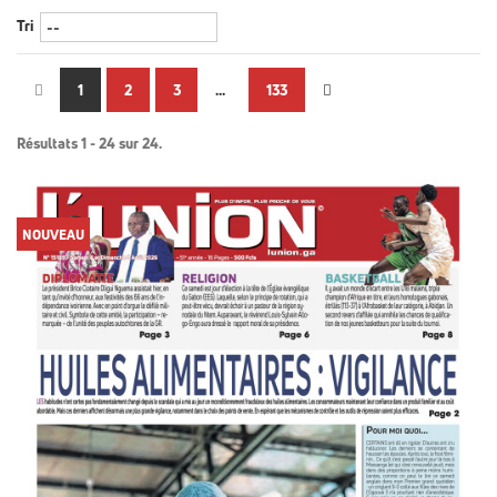
Tri
1
2
3
...
133
Résultats 1 - 24 sur 24.
NOUVEAU