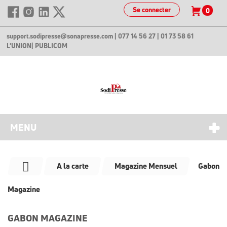
Se connecter
0
support.sodipresse@sonapresse.com
| 077 14 56 27 | 01 73 58 61
L'UNION
| PUBLICOM
MENU
A la carte
Magazine Mensuel
Gabon
Magazine
GABON MAGAZINE