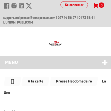
Se connecter
0
support.sodipresse@sonapresse.com
| 077 14 56 27 | 01 73 58 61
L'UNION
| PUBLICOM
MENU
A la carte
Presse Hebdomadaire
La
Une