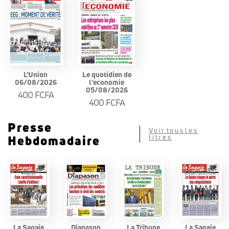
L'Union
Le quotidien de
06/08/2026
l'economie
05/08/2026
400 FCFA
400 FCFA
Presse
Voir tous les
Hebdomadaire
titres
La Sagaie
Diapason
La Tribune
La Sagaie