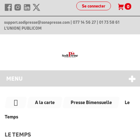
Se connecter
0
support.sodipresse@sonapresse.com
| 077 14 56 27 | 01 73 58 61
L'UNION
| PUBLICOM
MENU
A la carte
Presse Bimensuelle
Le
Temps
LE TEMPS