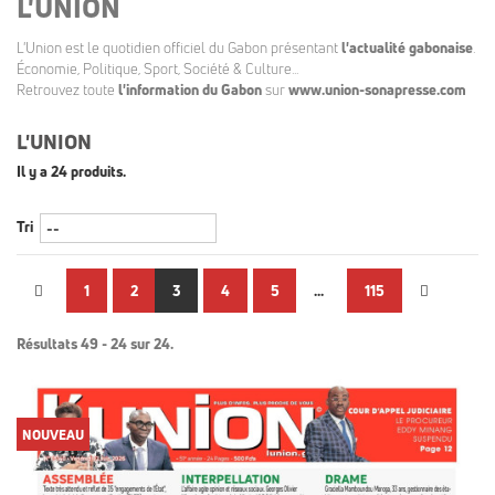
L'UNION
L'Union est le quotidien officiel du Gabon présentant
l'actualité gabonaise
.
Économie, Politique, Sport, Société & Culture...
Retrouvez toute
l'information du Gabon
sur
www.union-sonapresse.com
L'UNION
Il y a 24 produits.
Tri
1
2
3
4
5
...
115
Résultats 49 - 24 sur 24.
NOUVEAU