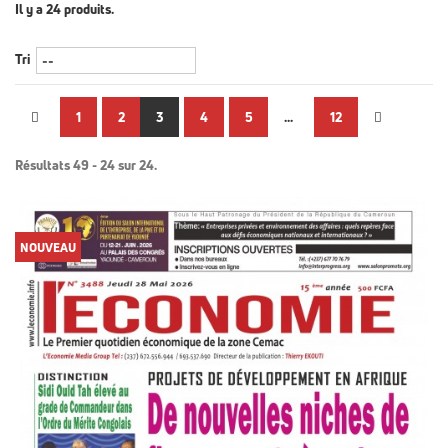
Il y a 24 produits.
Tri
1
2
3
4
5
...
12
Résultats 49 - 24 sur 24.
NOUVEAU