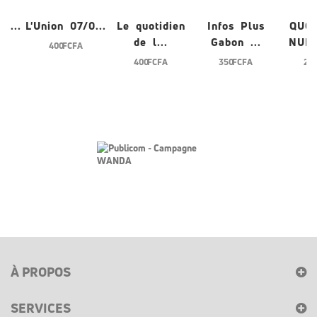
0...
L'Union 07/0...
Le quotidien
Infos Plus
QUO
de l...
Gabon ...
NUME
400 FCFA
400 FCFA
350 FCFA
200
À PROPOS
SERVICES