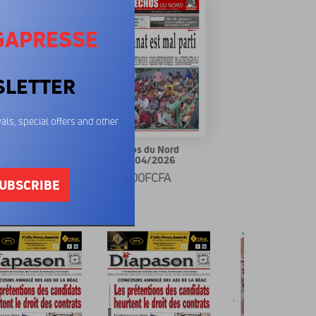
GAPRESSE
SLETTER
als, special offers and other
os du Nord
Echos du Nord
/05/2026
22/04/2026
00FCFA
600FCFA
UBSCRIBE