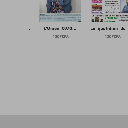
tidien de l...
L'Union 07/0...
Le quotidien de l
400 FCFA
400 FCFA
400 FCFA