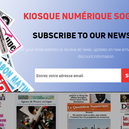
KIOSQUE NUMÉRIQUE SO
SUBSCRIBE TO OUR NEW
Enter your email address to receive all news, updates on new arriv
discount information.
Echos du Nord
Echos du Nord
Ech
17/06/2026
04/06/2026
14
600FCFA
600FCFA
6
S
imé...