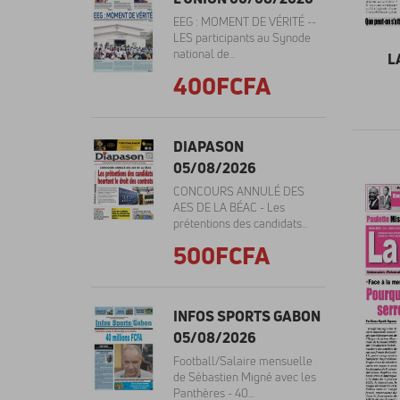
EEG : MOMENT DE VÉRITÉ --
LES participants au Synode
national de...
L
400FCFA
DIAPASON
05/08/2026
CONCOURS ANNULÉ DES
AES DE LA BÉAC - Les
prétentions des candidats...
500FCFA
INFOS SPORTS GABON
05/08/2026
Football/Salaire mensuelle
de Sébastien Migné avec les
Panthères - 40...