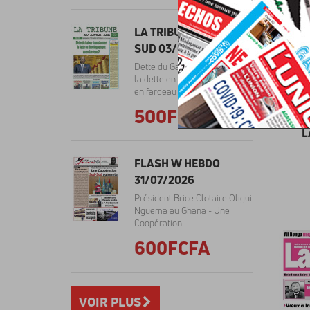
LA TRIBUNE DU GRAND
SUD 03/08/2026
Dette du Gabon: transformer
la dette en dévelopement ou
en fardeau ? --...
500FCFA
L
FLASH W HEBDO
31/07/2026
Président Brice Clotaire Oligui
Nguema au Ghana - Une
Coopération...
600FCFA
VOIR PLUS