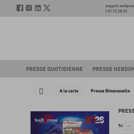
support.sodipr
| 01 73 58 61
PRESSE QUOTIDIENNE
PRESSE HEBDO
A la carte
Presse Bimensuelle
PRES
Tri
--