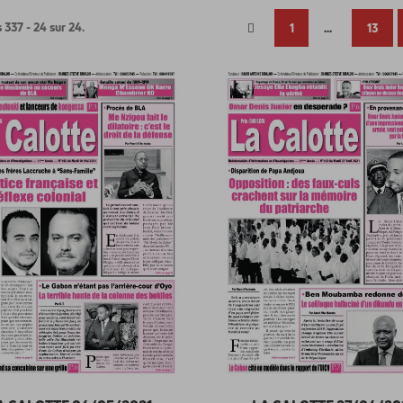
 337 - 24 sur 24.
1
...
13