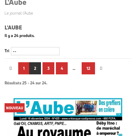
L'Aube
Le journal l'Aube
L'AUBE
Il y a 24 produits.
Tri
1
2
3
4
...
12
Résultats 25 - 24 sur 24.
NOUVEAU