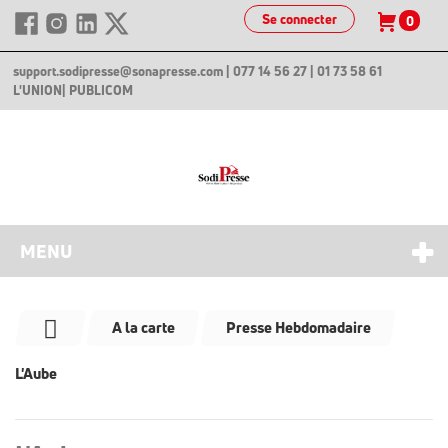
Se connecter
0
support.sodipresse@sonapresse.com
| 077 14 56 27 | 01 73 58 61
L'UNION
| PUBLICOM
MENU
A la carte
Presse Hebdomadaire
L'Aube