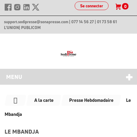
Se connecter
0
support.sodipresse@sonapresse.com
| 077 14 56 27 | 01 73 58 61
L'UNION
| PUBLICOM
MENU
A la carte
Presse Hebdomadaire
Le
Mbandja
LE MBANDJA