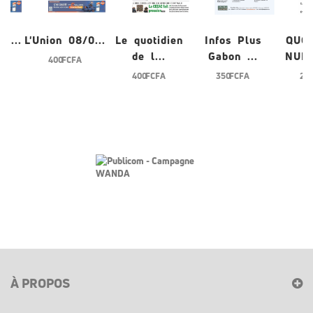
/0...
L'Union 08/0...
Le quotidien
Infos Plus
QUO
de l...
Gabon ...
NUME
400 FCFA
400 FCFA
350 FCFA
200
À PROPOS