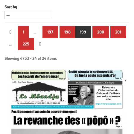
Sort by
1
...
197
198
199
200
201
...
225
Showing 4753 - 24 of 24 items