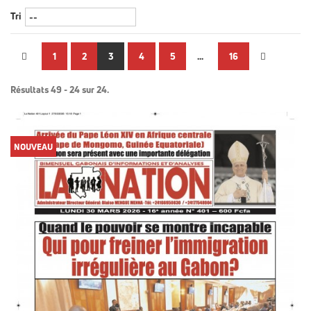
Tri
1
2
3
4
5
...
16
Résultats 49 - 24 sur 24.
NOUVEAU